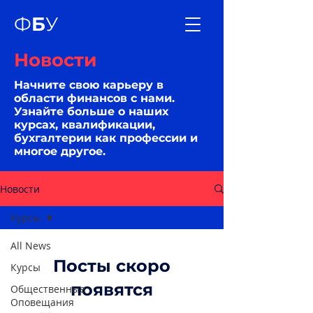
Ф
Б
У
Новости
Начните свою карьеру в
области финансов с нами.
Узнайте больше о наших
курсах, квалификации,
бухгалтерии как профессии и
многое другое.
Новости
Курсы
All News
Посты скоро
Курсы
появятся
Общественные
Оповещания