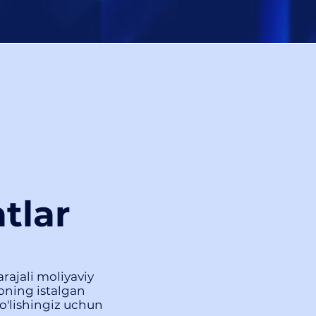
tlar
rajali moliyaviy
oning istalgan
o'lishingiz uchun