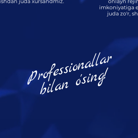
ishdan juda xursandmiz.
onlayn rej
imkoniyatiga e
juda zo'r, 
Professionallar
bilan o'sing!