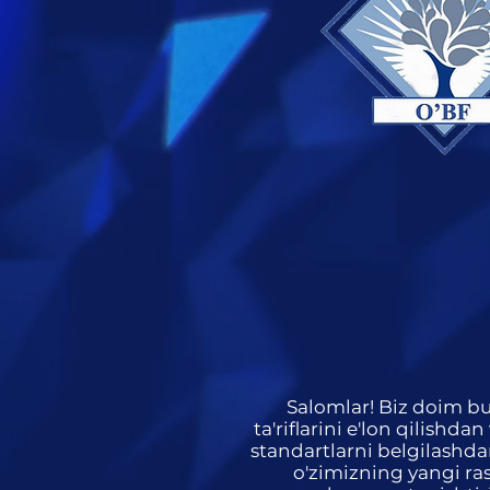
Salomlar! Biz doim bu
ta'riflarini e'lon qilishda
standartlarni belgilash
o'zimizning yangi ra