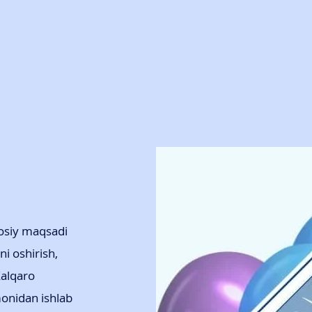
sosiy maqsadi
ni oshirish,
Xalqaro
monidan ishlab