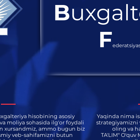
B
uxgalt
F
ederatsiyas
xgalteriya hisobining asosiy
Yaqinda nima ish
n va moliya sohasida ilg'or foydali
strategiyamizni
dan xursandmiz, ammo bugun biz
oling va h
smiy veb-sahifamizni butun
TA'LIM" O'quv