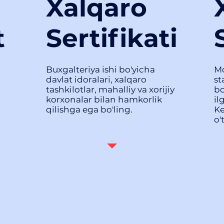
Xalqaro
t
Sertifikati
Buxgalteriya ishi bo'yicha
Mo
davlat idoralari, xalqaro
st
tashkilotlar, mahalliy va xorijiy
bo
korxonalar bilan hamkorlik
il
qilishga ega bo'ling.
Ke
o'