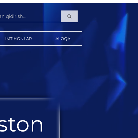
IMTIHONLAR
ALOQA
ston