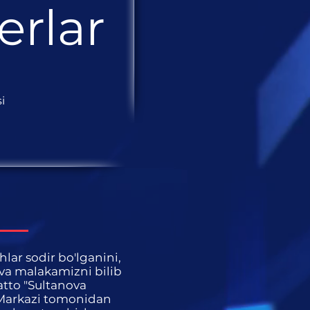
erlar
i
lar sodir bo'lganini,
 va malakamizni bilib
atto "Sultanova
 Markazi tomonidan