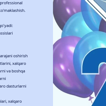
 professional
 ko'maklashish.
qo'yadi:
ssislari
arajani oshirish
larini, xalqaro
larni va boshqa
arni
qaro dasturlarni
lari, xalqaro