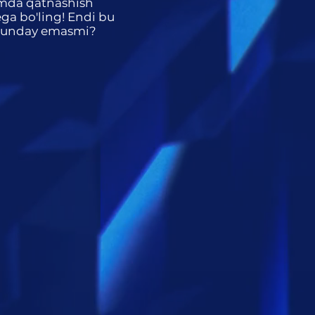
imda qatnashish
ga bo'ling! Endi bu
shunday emasmi?