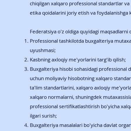
chiqilgan xalqaro professional standartlar va
etika qoidalarini joriy etish va foydalanishga
Federatsiya o'z oldiga quyidagi maqsadlarni 
Professional tashkilotda buxgalteriya mutaxa
uyushmasi;
Kasbning axloqiy me'yorlarini targ'ib qilish;
Buxgalteriya hisobi sohasidagi professional d
uchun moliyaviy hisobotning xalqaro standart
ta'lim standartlarini, xalqaro axloqiy me'yor
xalqaro normalarni, shuningdek mutaxassisl
professional sertifikatlashtirish bo'yicha xal
ilgari surish;
Buxgalteriya masalalari bo'yicha davlat organ