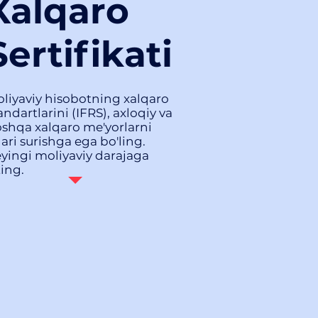
Xalqaro
Sertifikati
liyaviy hisobotning xalqaro
andartlarini (IFRS), axloqiy va
shqa xalqaro me'yorlarni
gari surishga ega bo'ling.
yingi moliyaviy darajaga
ting.