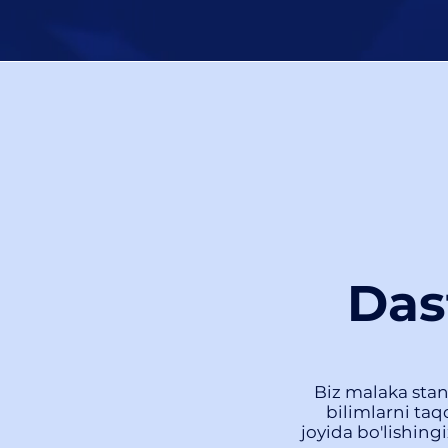
Das
Biz malaka stan
bilimlarni ta
joyida bo'lishin