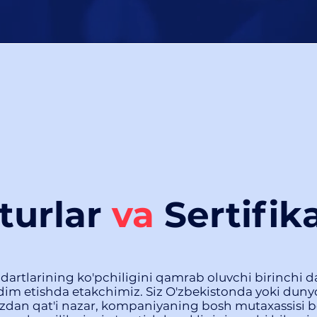
turlar
va
Sertifika
dartlarining ko'pchiligini qamrab oluvchi birinchi da
qdim etishda etakchimiz. Siz O'zbekistonda yoki duny
gizdan qat'i nazar, kompaniyaning bosh mutaxassisi b