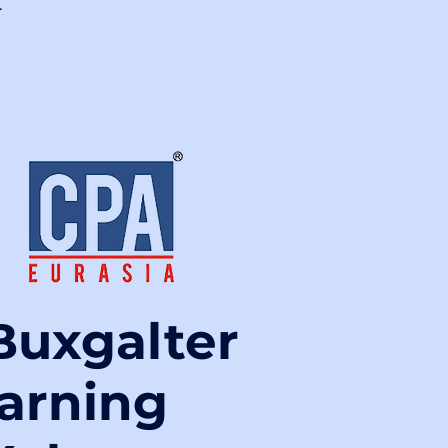
.
Buxgalter
larning